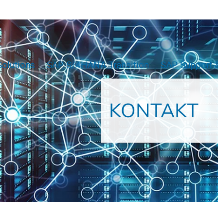
Solutions
SAP S/4HANA Transition
SAP Support &
KONTAKT