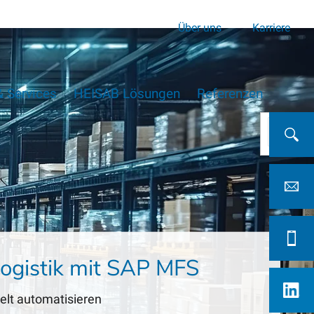
Über uns
Karriere
 Services
HEISAB Lösungen
Referenzen
alogistik mit SAP MFS
ielt automatisieren