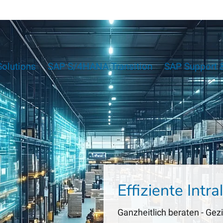
Solutions
SAP S/4HANA Transition
SAP Support &
Effiziente Intr
Ganzheitlich beraten - Gez