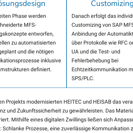
ösungsdesign
Customizin
weiten Phase werden
Danach erfolgt das individ
hneiderte MFS-
Customizing von SAP MFS
gskonzepte entworfen,
Anbindung der Automatik
ellen zu automatisierten
über Protokolle wie RFC 
eplant und die nötigen
UA und die Test- und
ationsprozesse inklusive
Fehlerbehebung bei
mstrukturen definiert.
Echtzeitkommunikation m
SPS/PLC.
Projekts modernisierten HEITEC und HEISAB das veralt
nz und Zukunftssicherheit zu gewährleisten. Das Materi
rt. Mithilfe eines digitalen Zwillings ließen sich Anpas
s: Schlanke Prozesse, eine zuverlässige Kommunikation