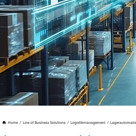
Home
Line of Business Solutions
Logistikmanagement
Lagerautomati