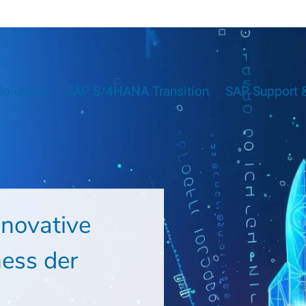
Solutions
SAP S/4HANA Transition
SAP Support &
novative
ness der