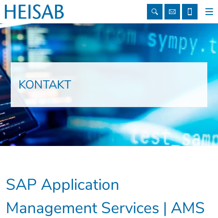
info@heis
+49
911
81005
KONTAKT
0
SAP Application
Management Services | AMS